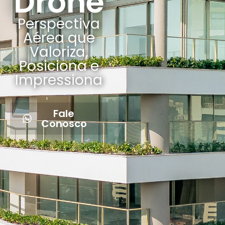
Drone
Perspectiva
Aérea que
Valoriza,
Posiciona e
Impressiona
Fale
Conosco