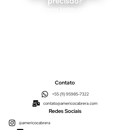
precisão?
Vamos planejar juntos o voo que vai
destacar seu empreendimento.
Fale Conosco
Contato
+55 (11) 95985-7322
contato@americocabrera.com
Redes Sociais
@americocabrera